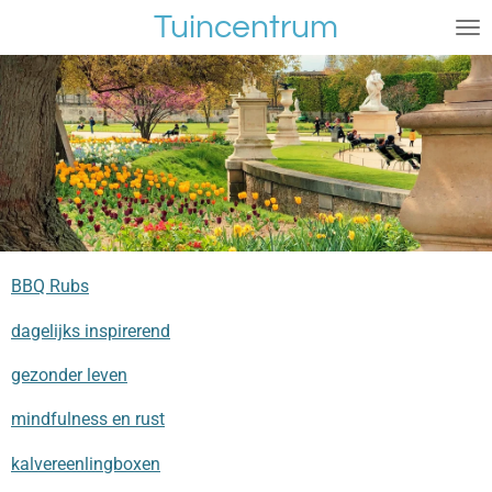
Tuincentrum
Ga
direct
naar
de
hoofdinhoud
BBQ Rubs
dagelijks inspirerend
gezonder leven
mindfulness en rust
kalvereenlingboxen